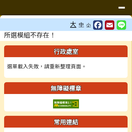
台南市鹽水國中
導覽列
跳至主內容區
工具列
大
中
小
頁尾區域
主內容區域
所選模組不存在！
左邊區域內容
行政處室
選單載入失敗，請重新整理頁面。
無障礙標章
常用連結