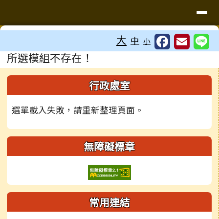
台南市鹽水國中
導覽列
跳至主內容區
工具列
大
中
小
頁尾區域
主內容區域
所選模組不存在！
左邊區域內容
行政處室
選單載入失敗，請重新整理頁面。
無障礙標章
常用連結