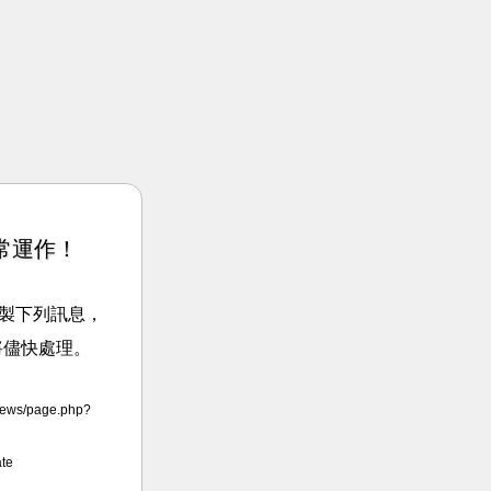
常運作！
請複製下列訊息，
將儘快處理。
news/page.php?
te