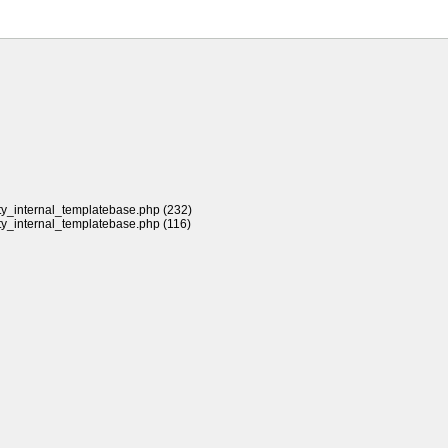
rty_internal_templatebase.php (232)
rty_internal_templatebase.php (116)