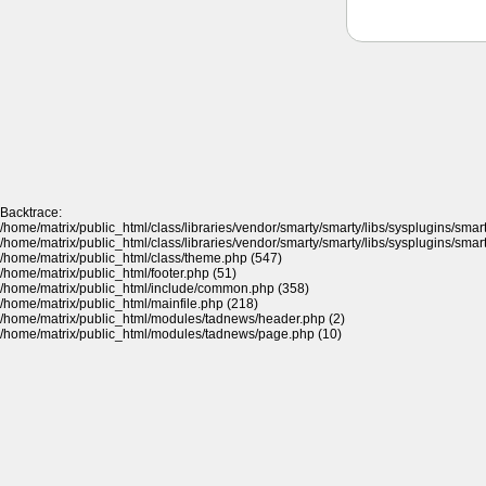
Backtrace:
/home/matrix/public_html/class/libraries/vendor/smarty/smarty/libs/sysplugins/sma
/home/matrix/public_html/class/libraries/vendor/smarty/smarty/libs/sysplugins/sma
/home/matrix/public_html/class/theme.php (547)
/home/matrix/public_html/footer.php (51)
/home/matrix/public_html/include/common.php (358)
/home/matrix/public_html/mainfile.php (218)
/home/matrix/public_html/modules/tadnews/header.php (2)
/home/matrix/public_html/modules/tadnews/page.php (10)